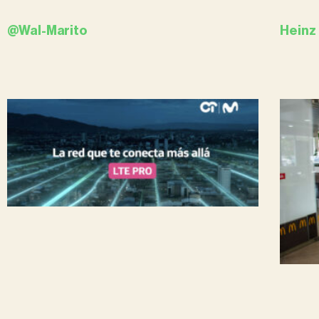
@Wal-Marito
Heinz