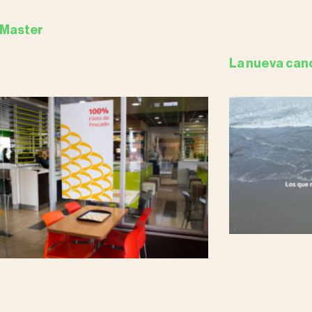
 Master
La nueva can